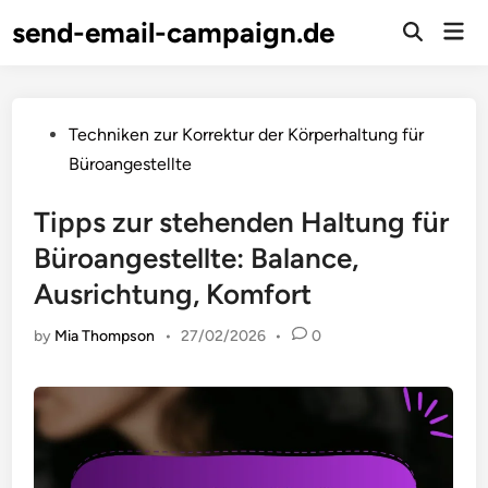
Skip
send-email-campaign.de
Mai
to
Open
Men
Search
content
Posted
Techniken zur Korrektur der Körperhaltung für
in
Büroangestellte
Tipps zur stehenden Haltung für
Büroangestellte: Balance,
Ausrichtung, Komfort
by
Mia Thompson
•
27/02/2026
•
0