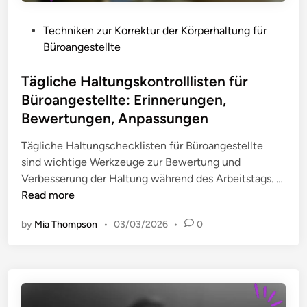
t
h
e
ä
r
n
P
Techniken zur Korrektur der Körperhaltung für
t
e
b
o
Büroangestellte
,
i
e
s
B
b
l
t
Tägliche Haltungskontrolllisten für
e
t
a
e
Büroangestellte: Erinnerungen,
w
i
s
d
u
Bewertungen, Anpassungen
s
t
i
s
c
u
n
Tägliche Haltungschecklisten für Büroangestellte
s
h
n
sind wichtige Werkzeuge zur Bewertung und
t
o
g
Verbesserung der Haltung während des Arbeitstags. …
s
r
e
T
Read more
e
g
n
ä
i
a
:
by
Mia Thompson
•
03/03/2026
•
0
g
n
n
B
l
i
l
i
s
e
c
a
n
h
t
d