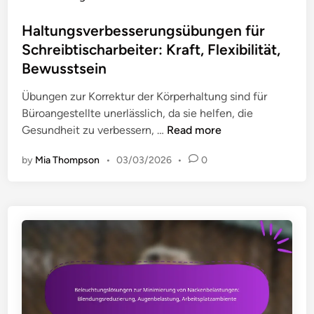
l
n
n
s
i
g
:
t
Haltungsverbesserungsübungen für
t
v
W
e
Schreibtischarbeiter: Kraft, Flexibilität,
ä
o
e
d
Bewusstsein
t
n
r
i
N
k
n
Übungen zur Korrektur der Körperhaltung sind für
a
z
Büroangestellte unerlässlich, da sie helfen, die
c
e
H
Gesundheit zu verbessern, …
Read more
k
u
a
e
by
Mia Thompson
•
03/03/2026
•
0
g
l
n
e
t
s
,
u
c
V
n
h
e
g
m
r
s
e
b
v
r
e
e
z
s
r
e
s