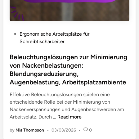
b
n
e
e
:
r
s
R
u
s
u
n
e
m
P
Ergonomische Arbeitsplätze für
g
r
p
o
Schreibtischarbeiter
e
u
f
s
n
n
s
t
Beleuchtungslösungen zur Minimierung
,
g
t
e
von Nackenbelastungen:
K
s
a
d
Blendungsreduzierung,
o
ü
b
i
Augenbelastung, Arbeitsplatzambiente
m
b
i
n
f
u
l
Effektive Beleuchtungslösungen spielen eine
o
n
i
entscheidende Rolle bei der Minimierung von
r
g
t
Nackenverspannungen und Augenbeschwerden am
t
e
ä
B
Arbeitsplatz. Durch …
Read more
n
t
e
f
,
by
Mia Thompson
•
03/03/2026
•
0
l
ü
A
e