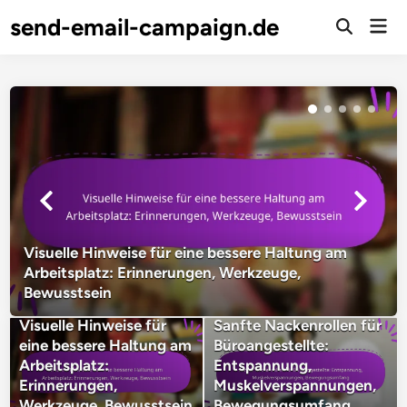
Skip
send-email-campaign.de
Mai
to
Open
Men
Search
content
Visuelle Hinweise für eine bessere Haltung am
Arbeitsplatz: Erinnerungen, Werkzeuge,
Bewusstsein
Visuelle Hinweise für
Sanfte Nackenrollen für
eine bessere Haltung am
Büroangestellte:
Arbeitsplatz:
Entspannung,
Erinnerungen,
Muskelverspannungen,
Werkzeuge, Bewusstsein
Bewegungsumfang