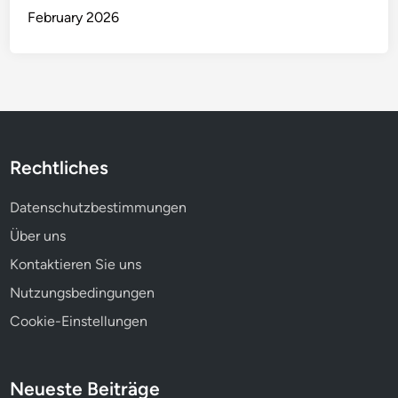
g
February 2026
f
n
e
i
s
n
z
a
i
m
e
e
n
R
z
ä
Rechtliches
u
m
Datenschutzbestimmungen
e
,
Über uns
K
Kontaktieren Sie uns
o
Nutzungsbedingungen
m
f
Cookie-Einstellungen
o
r
t
Neueste Beiträge