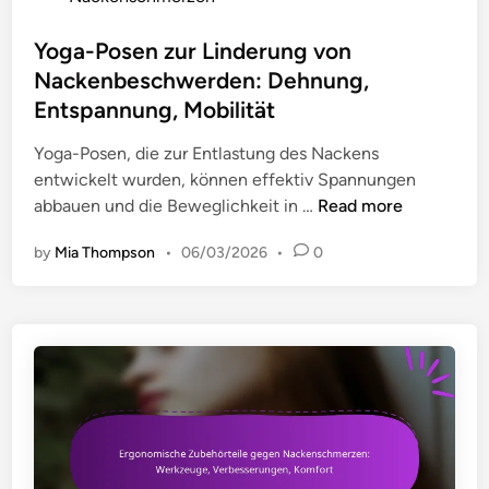
n
i
s
f
t
t
Yoga-Posen zur Linderung von
ü
s
e
Nackenbeschwerden: Dehnung,
r
p
d
Entspannung, Mobilität
B
l
i
ü
a
n
Yoga-Posen, die zur Entlastung des Nackens
r
t
entwickelt wurden, können effektiv Spannungen
o
z
Y
abbauen und die Beweglichkeit in …
Read more
a
:
o
n
E
by
Mia Thompson
•
06/03/2026
•
0
g
g
r
a
e
i
-
s
n
P
t
n
o
e
e
s
l
r
e
l
u
n
t
n
z
e
g