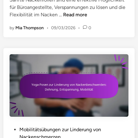
e
für Büroangestellte, Verspannungen zu lösen und die
s
S
Flexibilität im Nacken …
Read more
s
a
e
by
Mia Thompson
•
09/03/2026
•
0
n
r
f
e
t
H
e
a
N
l
a
t
c
u
k
n
e
g
n
a
r
m
o
A
l
r
l
b
P
Mobilitätsübungen zur Linderung von
e
e
o
Nackenschmerzen