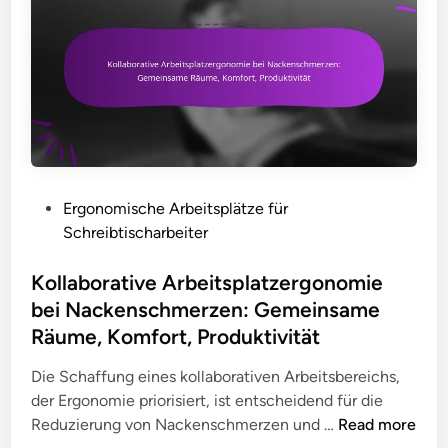
e
i
u
H
o
n
a
n
g
l
z
s
t
u
r
u
r
e
n
L
d
g
i
u
s
n
P
Ergonomische Arbeitsplätze für
z
k
d
o
Schreibtischarbeiter
i
o
e
s
e
n
r
t
Kollaborative Arbeitsplatzergonomie
r
t
u
e
bei Nackenschmerzen: Gemeinsame
u
r
n
d
Räume, Komfort, Produktivität
n
o
g
i
g
l
v
n
Die Schaffung eines kollaborativen Arbeitsbereichs,
,
l
o
der Ergonomie priorisiert, ist entscheidend für die
A
l
n
K
Reduzierung von Nackenschmerzen und …
Read more
u
i
N
o