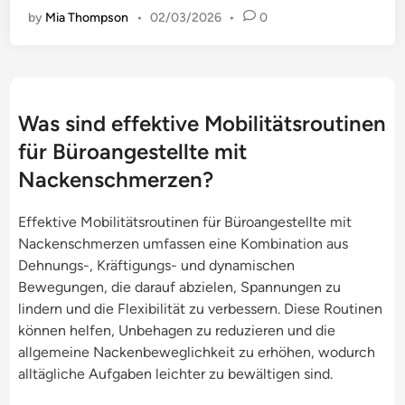
g
s
by
Mia Thompson
•
02/03/2026
•
0
a
l
e
t
c
l
n
e
k
a
b
n
e
b
e
f
n
o
l
ü
Was sind effektive Mobilitätsroutinen
s
r
a
r
für Büroangestellte mit
c
a
s
B
h
t
Nackenschmerzen?
t
ü
m
i
u
r
e
v
Effektive Mobilitätsroutinen für Büroangestellte mit
n
o
r
e
Nackenschmerzen umfassen eine Kombination aus
g
a
z
A
Dehnungs-, Kräftigungs- und dynamischen
,
n
e
r
Bewegungen, die darauf abzielen, Spannungen zu
A
g
n
b
lindern und die Flexibilität zu verbessern. Diese Routinen
r
e
:
e
können helfen, Unbehagen zu reduzieren und die
b
s
R
i
allgemeine Nackenbeweglichkeit zu erhöhen, wodurch
e
t
e
t
alltägliche Aufgaben leichter zu bewältigen sind.
i
e
d
s
t
l