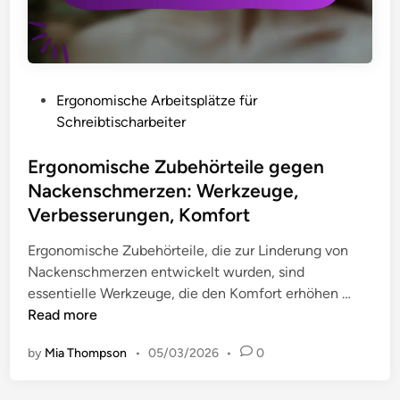
u
:
e
r
E
n
L
n
,
i
t
W
n
s
P
Ergonomische Arbeitsplätze für
e
d
p
o
Schreibtischarbeiter
r
e
a
s
k
r
n
t
Ergonomische Zubehörteile gegen
z
u
n
e
Nackenschmerzen: Werkzeuge,
e
n
u
d
Verbesserungen, Komfort
u
g
n
i
g
v
g
n
Ergonomische Zubehörteile, die zur Linderung von
e
o
,
Nackenschmerzen entwickelt wurden, sind
,
n
M
E
essentielle Werkzeuge, die den Komfort erhöhen …
B
N
u
r
Read more
e
a
s
g
w
c
by
Mia Thompson
•
05/03/2026
•
0
k
o
u
k
e
n
s
e
l
o