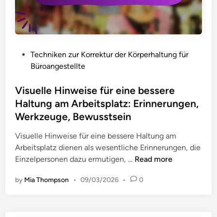
P
Techniken zur Korrektur der Körperhaltung für
o
Büroangestellte
s
t
Visuelle Hinweise für eine bessere
e
Haltung am Arbeitsplatz: Erinnerungen,
d
Werkzeuge, Bewusstsein
i
n
Visuelle Hinweise für eine bessere Haltung am
Arbeitsplatz dienen als wesentliche Erinnerungen, die
V
Einzelpersonen dazu ermutigen, …
Read more
i
by
Mia Thompson
•
09/03/2026
•
0
s
u
e
l