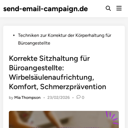
Skip
send-email-campaign.de
Mai
to
Open
Men
Search
content
Posted
Techniken zur Korrektur der Körperhaltung für
in
Büroangestellte
Korrekte Sitzhaltung für
Büroangestellte:
Wirbelsäulenaufrichtung,
Komfort, Schmerzprävention
by
Mia Thompson
•
23/02/2026
•
0