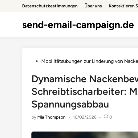
Skip
Datenschutzbestimmungen
Über uns
Kontaktieren S
to
content
send-email-campaign.de
Posted
Mobilitätsübungen zur Linderung von Nac
in
Dynamische Nackenbe
Schreibtischarbeiter: Mob
Spannungsabbau
by
Mia Thompson
•
16/02/2026
•
0