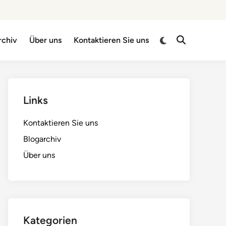
Switch
rchiv
Über uns
Kontaktieren Sie uns
Open
to
Search
dark
mode
Links
Kontaktieren Sie uns
Blogarchiv
Über uns
Kategorien